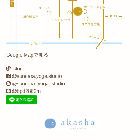
Google Mapで見る
Blog
@sundara.yoga.studio
@sundara_yoga_studio
@bpd2882m