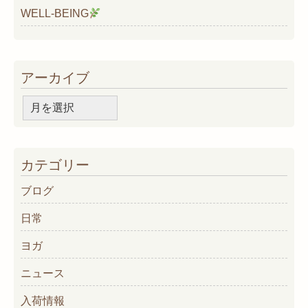
WELL-BEING
アーカイブ
ア
ー
カ
イ
カテゴリー
ブ
ブログ
日常
ヨガ
ニュース
入荷情報