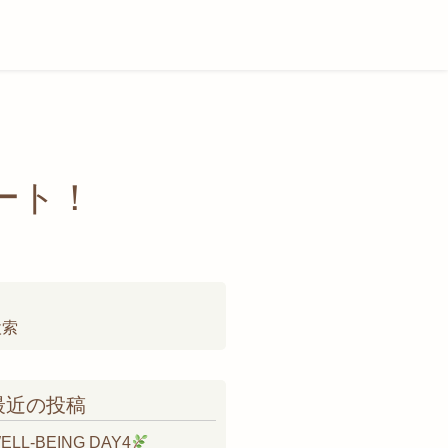
ート！
検
:
最近の投稿
ELL-BEING DAY4