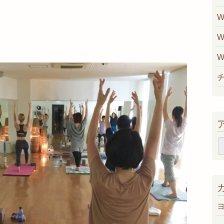
W
W
W