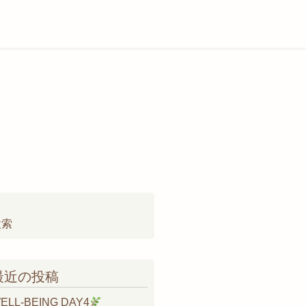
検
:
最近の投稿
ELL-BEING DAY4