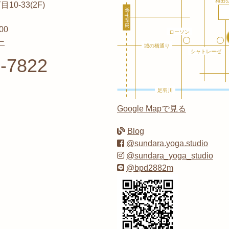
0-33(2F)
00
ー
-7822
Google Mapで見る
Blog
@sundara.yoga.studio
@sundara_yoga_studio
@bpd2882m