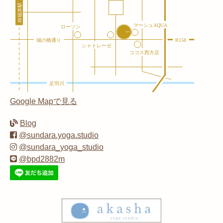
Google Mapで見る
Blog
@sundara.yoga.studio
@sundara_yoga_studio
@bpd2882m