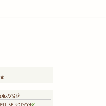
検
:
最近の投稿
ELL-BEING DAY4