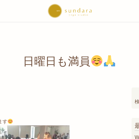
日曜日も満員
索
ます
W