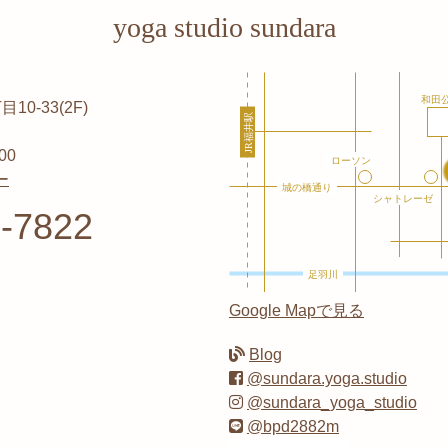
yoga studio sundara
0-33(2F)
00
ー
-7822
Google Mapで見る
Blog
@sundara.yoga.studio
@sundara_yoga_studio
@bpd2882m