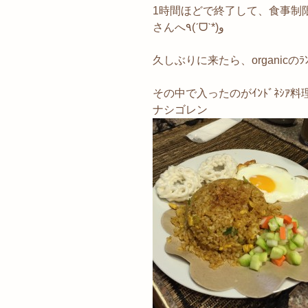
1時間ほどで終了して、食事制
さんへ٩(ˊᗜˋ*)و
久しぶりに来たら、organicのﾗ
その中で入ったのがｲﾝﾄﾞﾈｼｱ料
ナシゴレン