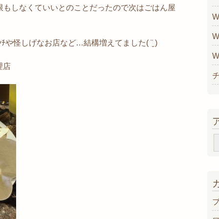
限もしなくていいとのことだったので次はごはん屋
W
W
ﾝﾁや怪しげなお店など…結構増えてました( ¨̮ )
W
理店