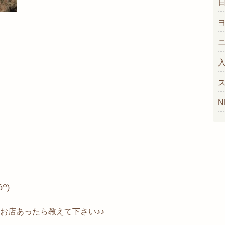
N
꒪)
いお店あったら教えて下さい♪♪