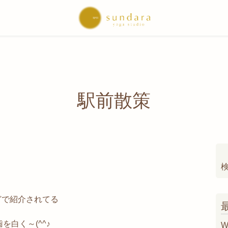
駅前散策
索
どで紹介されてる
｣で歯を白く～(^^♪
W