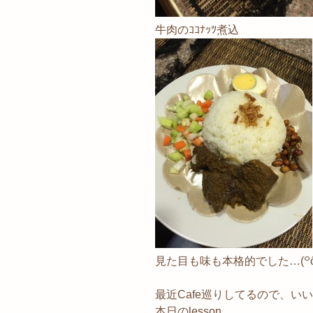
牛肉のｺｺﾅｯﾂ煮込
見た目も味も本格的でした…(꒪ȏ
最近Cafe巡りしてるので、い
本日のlesson