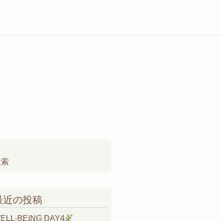
検
:
最近の投稿
ELL-BEING DAY4