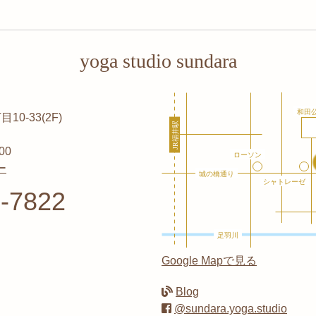
yoga studio sundara
0-33(2F)
00
ー
-7822
Google Mapで見る
Blog
@sundara.yoga.studio