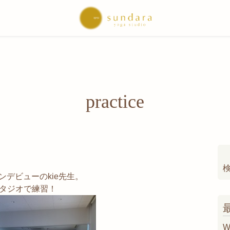
practice
索
スンデビューのkie先生。
タジオで練習！
W