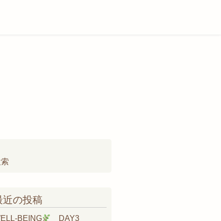
検
:
最近の投稿
ELL-BEING
DAY3