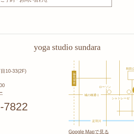
yoga studio sundara
0-33(2F)
00
ー
-7822
Google Mapで見る