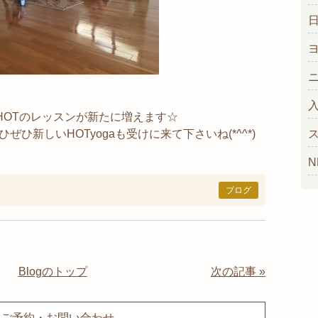
lax HOTのレッスンが新たに増えます☆
ひ新しいHOTyogaも受けに来て下さいね(*^^*)
N
ブログ
Blogのトップ
次の記事 »
ご予約・お問い合わせ