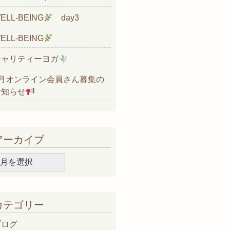
ELL-BEING
day3
ELL-BEING
チャリティーヨガ
8月オンライン会員さん募集の
お知らせ
アーカイブ
ア
ー
カ
イ
カテゴリー
ブ
ブログ