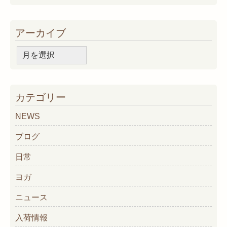
アーカイブ
ア
ー
カ
イ
カテゴリー
ブ
NEWS
ブログ
日常
ヨガ
ニュース
入荷情報