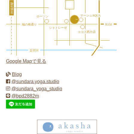
Google Mapで見る
Blog
@sundara.yoga.studio
@sundara_yoga_studio
@bpd2882m