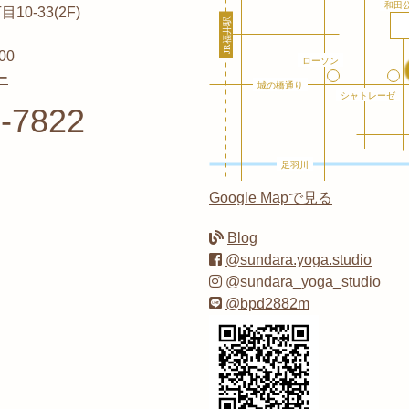
0-33(2F)
00
ー
-7822
Google Mapで見る
Blog
@sundara.yoga.studio
@sundara_yoga_studio
@bpd2882m