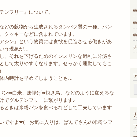
W
テンフリー』について。
W
などの穀物から生成されるタンパク質の一種。パン
、クッキーなどに含まれています。
W
アジン』という物質には食欲を促進させる働きがあ
いう現象が…
し、それを下げるためのインスリンな過剰に分泌さ
として太りやすくなります。せっかく運動してもこ
）
体内時計を早めてしまうことも…
パン➡︎白米、唐揚げ➡︎焼き鳥、などのように変えるな
けでグルテンフリーに繋がります♪
るときは米粉パンを食べるなどして工夫しています
いですよ❤︎(←お気に入りは、ぱんてさんの米粉シフ