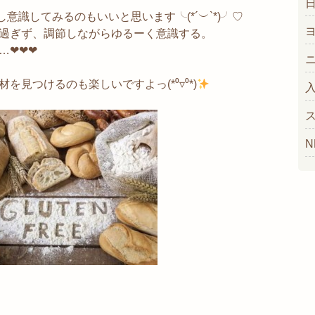
し意識してみるのもいいと思います╰(*´︶`*)╯♡
過ぎず、調節しながらゆるーく意識する。
❤︎❤︎
見つけるのも楽しいですよっ(*⁰▿⁰*)
N