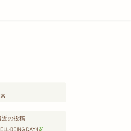
検
:
最近の投稿
ELL-BEING DAY4