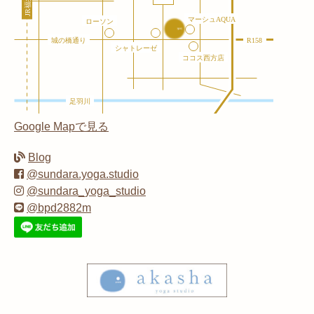
Google Mapで見る
Blog
@sundara.yoga.studio
@sundara_yoga_studio
@bpd2882m