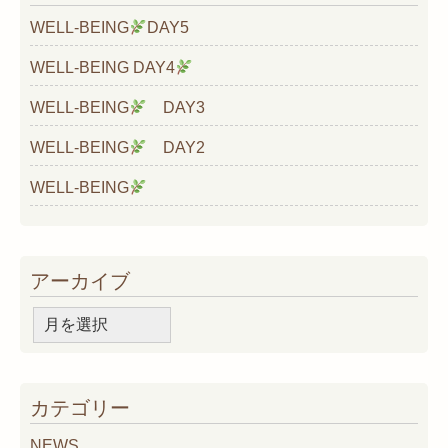
WELL-BEING
DAY5
WELL-BEING DAY4
WELL-BEING
DAY3
WELL-BEING
DAY2
WELL-BEING
アーカイブ
ア
ー
カ
イ
カテゴリー
ブ
NEWS